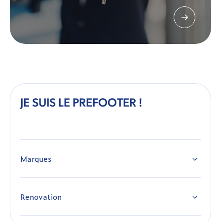
JE SUIS LE PREFOOTER !
Marques
Peugeot
Citroen
Renovation
1
Atelier